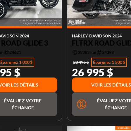
AVIDSON 2024
HARLEY-DAVIDSON 2024
 ROAD GLIDE 3
FLTRX ROAD GLI
km
24621
28383 km
24398
Épargnez 1 000 $
28 495 $
Épargnez 1 500 $
95 $
26 995 $
VOIR LES DÉTAILS
VOIR LES DÉTAILS
ÉVALUEZ VOTRE
ÉVALUEZ VOT
ÉCHANGE
ÉCHANGE