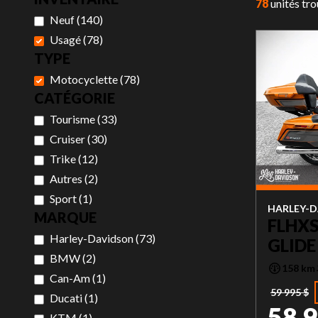
78
unités tr
Neuf
(
140
)
Usagé
(
78
)
TYPE
Motocyclette
(
78
)
CATÉGORIE
Tourisme
(
33
)
Cruiser
(
30
)
Trike
(
12
)
Autres
(
2
)
Sport
(
1
)
HARLEY-D
MARQUE
FLHXS
Harley-Davidson
(
73
)
GLIDE
BMW
(
2
)
158 km
Can-Am
(
1
)
59 995 $
Ducati
(
1
)
58 9
KTM
(
1
)