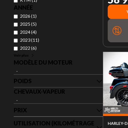
ANNÉE
2026
(
1
)
2025
(
5
)
2024
(
4
)
2023
(
11
)
2022
(
6
)
Voir plus
MODÈLE DU MOTEUR
-
POIDS
CHEVAUX-VAPEUR
-
PRIX
UTILISATION (KILOMÉTRAGE
HARLEY-D