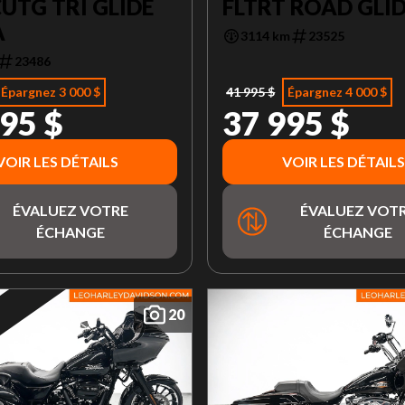
UTG TRI GLIDE
FLTRT ROAD GLID
A
3114 km
23525
23486
Épargnez 3 000 $
41 995 $
Épargnez 4 000 $
95 $
37 995 $
VOIR LES DÉTAILS
VOIR LES DÉTAILS
ÉVALUEZ VOTRE
ÉVALUEZ VOT
ÉCHANGE
ÉCHANGE
20