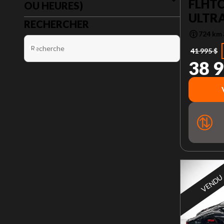
FLHTC
OU HEURES)
ULTR
RECHERCHER
724 km
41 995 $
38 9
VENDU