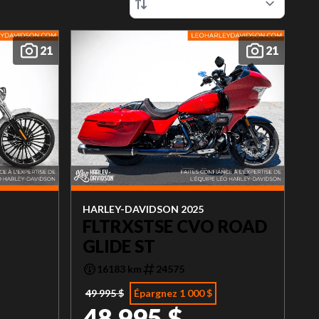
21
21
HARLEY-DAVIDSON 2025
FLTRXSTSE CVO ROAD
GLIDE ST
16183 km
24575
49 995 $
Épargnez 1 000 $
48 995 $