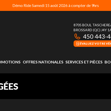
Démo Ride Samedi 15 août 2026 à compter de 9hrs
8705 BOUL TASCHER
BROSSARD
(QC)
J4Y 1
450 443-
ÉVALUEZ VOTRE VÉ
OMOTIONS
OFFRES NATIONALES
SERVICES ET PIÈCES
BO
GÉES