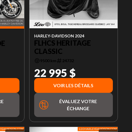
HARLEY-DAVIDSON 2024
FLHCS HERITAGE
DE
CLASSIC
9500 km
24732
22 995 $
VOIR LES DÉTAILS
RE
ÉVALUEZ VOTRE
ÉCHANGE