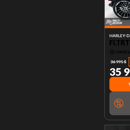
HARLEY-D
FLTRT
10600 
36 995 $
35 9