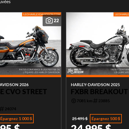
ouvées
22
AVIDSON 2026
HARLEY-DAVIDSON 2025
E CVO STREET
FXBR BREAKOUT
7081 km
23885
24074
Épargnez 1 000 $
25 495 $
Épargnez 500 $
95 $
24 995 $