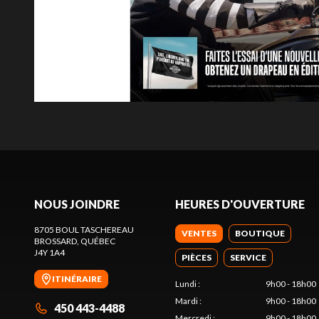
NOUS JOINDRE
HEURES D'OUVERTURE
8705 BOUL TASCHEREAU
VENTES
BOUTIQUE
BROSSARD
, QUÉBEC
J4Y 1A4
PIÈCES
SERVICE
ITINÉRAIRE
Lundi
:
9h00 - 18h00
Mardi
:
9h00 - 18h00
450 443-4488
Mercredi
:
9h00 - 18h00