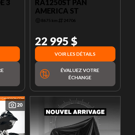
E 3
RA1250ST PAN
AMERICA ST
8675 km
24706
22 995 $
VOIR LES DÉTAILS
RE
ÉVALUEZ VOTRE
ÉCHANGE
20