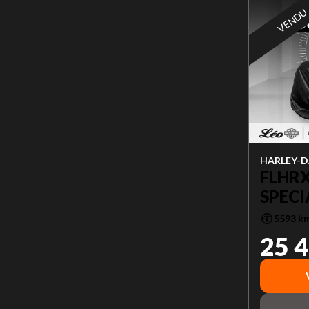
VENDU
HARLEY-D
FLHRX
SPECI
5593 k
25 4