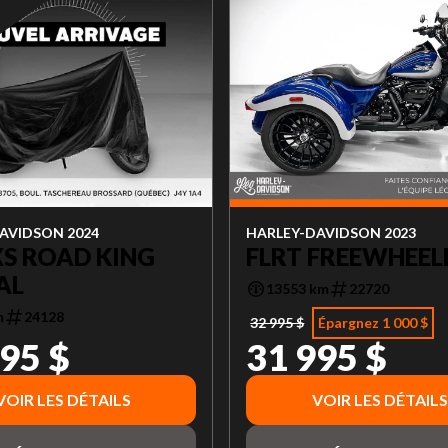
AVIDSON 2024
HARLEY-DAVIDSON 2023
S ROAD KING
FLRT FREEWHEEL
AL
13553 km
22720
m
24128
32 995 $
Épargnez 1 000 $
95 $
31 995 $
VOIR LES DÉTAILS
VOIR LES DÉTAILS