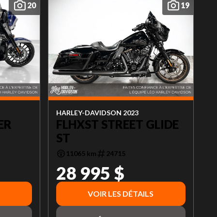
20
19
HARLEY-DAVIDSON 2023
ER
FLHXST STREET GLIDE
ST
11065 km
24715
28 995 $
VOIR LES DÉTAILS