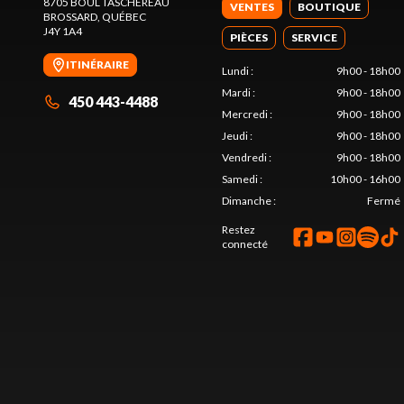
8705 BOUL TASCHEREAU
VENTES
BOUTIQUE
BROSSARD
, QUÉBEC
J4Y 1A4
PIÈCES
SERVICE
ITINÉRAIRE
Lundi
:
9h00 - 18h00
Mardi
:
9h00 - 18h00
450 443-4488
Mercredi
:
9h00 - 18h00
Jeudi
:
9h00 - 18h00
Vendredi
:
9h00 - 18h00
Samedi
:
10h00 - 16h00
Dimanche
:
Fermé
Restez
connecté