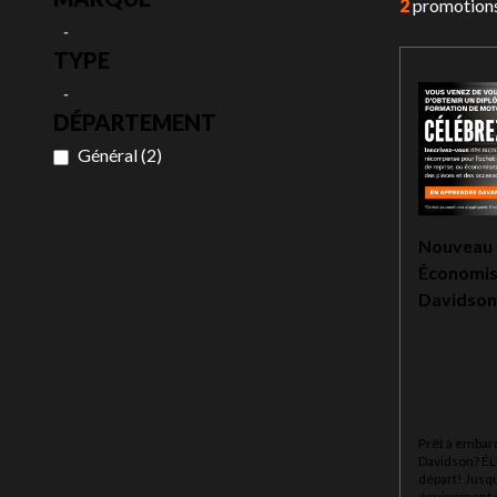
2
promotion
-
TYPE
-
DÉPARTEMENT
Général
(
2
)
Nouveau 
Économis
Davidson
Prêt à embar
Davidson? ÉL
départ! Jusqu
équipement e