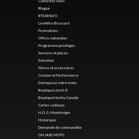
Contactez-nous
Blogue
#TEAMLEO
LiveWire Brossard
Promotions
Offres nationales
Programme privilèges
Services et pièces
Entretien
Pièces et accessoires
Custom et Performance
Entreposez votre moto
Boutique Léo H-D
Boutique Harley Canada
Cartes-cadeaux
H.O.G. Montérégie
Historique
Demande de commandite
ON JASE MOTO