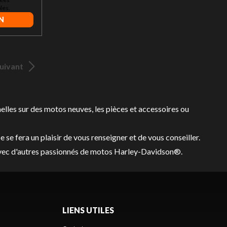
les.
N
uivant
lles sur des
motos neuves
,
les pièces et accessoires
ou
 se fera un plaisir de vous renseigner et de vous conseiller.
r avec d'autres passionnés de motos Harley-Davidson®.
LIENS UTILES