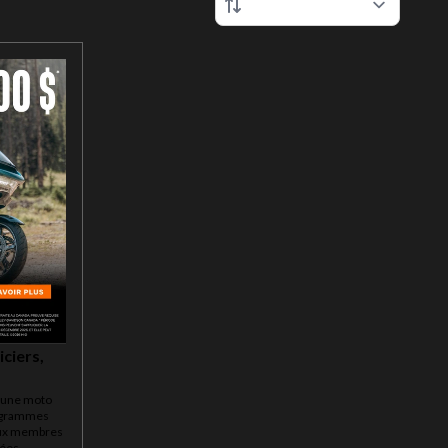
iciers,
d'une moto
rogrammes
aux membres
mées