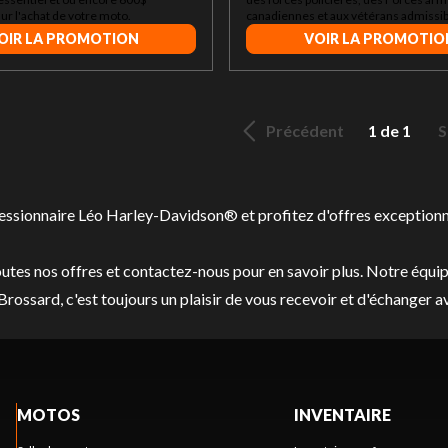
r l'achat de votre moto.
canadiennes et aux vétérans admissib
OIR LA PROMOTION
VOIR LA PROMOTIO
Précédent
1 de 1
S
ssionnaire Léo Harley-Davidson® et profitez d'offres exceptionne
outes nos offres et
contactez-nous
pour en savoir plus. Notre équipe
Brossard, c'est toujours un plaisir de vous recevoir et d'échange
MOTOS
INVENTAIRE