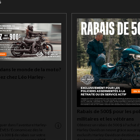
s
dans le monde de la moto?
ez chez Léo Harley-
Rabais de 500$ pour les pol
militaires et les vétérans
quer dans l’aventure Harley-
Obtenez un rabais de 500 $ à l'achat 
ÈVES / Économisez dès le
Harley-Davidson neuve grâce aux p
’à 300 $ de rabais sur votre
exclusifs Harley-Davidson destinés 
ssentiel et ou encore 600$
des forces policières, des Forces ar