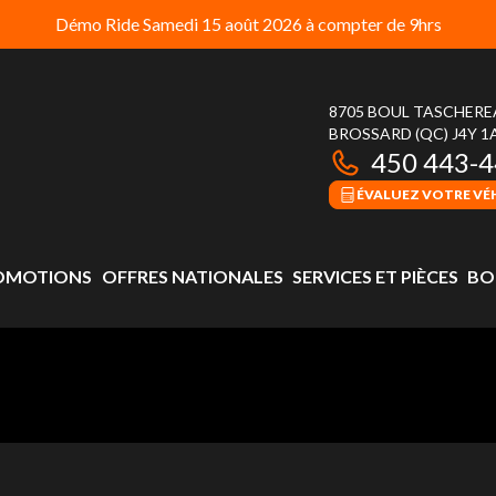
Démo Ride Samedi 15 août 2026 à compter de 9hrs
8705 BOUL TASCHER
BROSSARD
(QC)
J4Y 1
450 443-
ÉVALUEZ VOTRE VÉ
OMOTIONS
OFFRES NATIONALES
SERVICES ET PIÈCES
BO