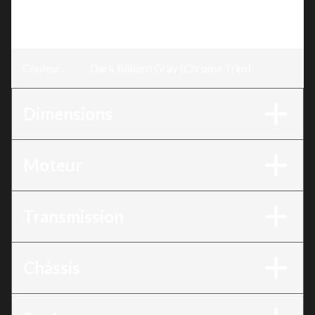
Version
:
Low Rider® S Dark Billiard Gray (Chrome
Trim)
Couleur
:
Dark Billiard Gray (Chrome Trim)
Dimensions
Moteur
Transmission
Châssis