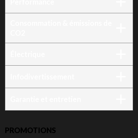
Performance
Consommation & émissions de
CO2
Électrique
Infodivertissement
Garantie et entretien
PROMOTIONS