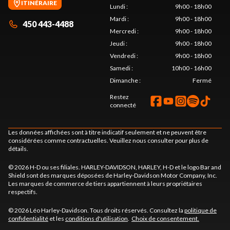
ITINÉRAIRE
Lundi
:
9h00 - 18h00
Mardi
:
9h00 - 18h00
450 443-4488
Mercredi
:
9h00 - 18h00
Jeudi
:
9h00 - 18h00
Vendredi
:
9h00 - 18h00
Samedi
:
10h00 - 16h00
Dimanche
:
Fermé
Restez
connecté
Les données affichées sont à titre indicatif seulement et ne peuvent être
considérées comme contractuelles. Veuillez nous consulter pour plus de
détails.
© 2026 H-D ou ses filiales. HARLEY-DAVIDSON, HARLEY, H-D et le logo Bar and
Shield sont des marques déposées de Harley-Davidson Motor Company, Inc.
Les marques de commerce de tiers appartiennent à leurs propriétaires
respectifs.
© 2026 Léo Harley-Davidson. Tous droits réservés. Consultez la
politique de
confidentialité
et les
conditions d'utilisation
.
Choix de consentement.