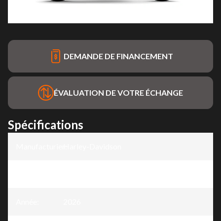
DEMANDE DE FINANCEMENT
ÉVALUATION DE VOTRE ÉCHANGE
Spécifications
Manufacturier
Harley-Davidson
:
Modèle
:
Low Rider® S
Année
:
2026