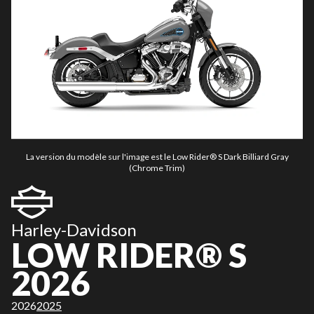
La version du modèle sur l'image est le Low Rider® S Dark Billiard Gray
(Chrome Trim)
Harley-Davidson
LOW RIDER® S
2026
2026
2025