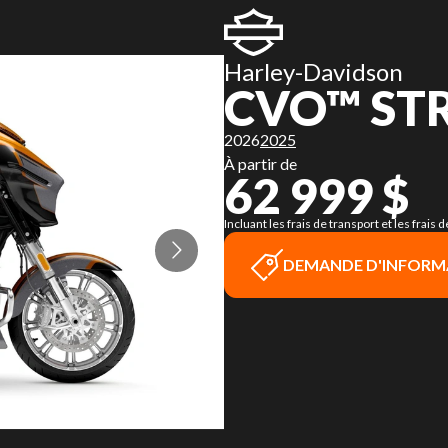
Harley-Davidson
CVO™ STR
2026
2025
À partir de
62 999 $
Incluant les frais de transport et les frai
DEMANDE D'INFORM