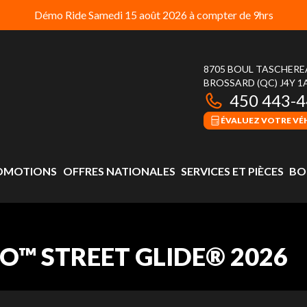
Démo Ride Samedi 15 août 2026 à compter de 9hrs
8705 BOUL TASCHER
BROSSARD
(QC)
J4Y 1
450 443-
ÉVALUEZ VOTRE VÉ
OMOTIONS
OFFRES NATIONALES
SERVICES ET PIÈCES
BO
™ STREET GLIDE® 2026