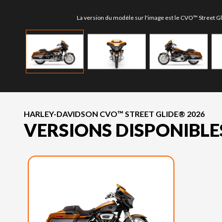
La version du modèle sur l'image est le CVO™ Street 
HARLEY-DAVIDSON CVO™ STREET GLIDE® 2026
VERSIONS DISPONIBLE