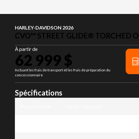
HARLEY-DAVIDSON 2026
CVO™ STREET GLIDE® TORCHED 
À partir de
62 999 $
Incluant les frais de transport et les frais de préparation du
concessionnaire
Spécifications
Manufacturier
:
Harley-Davidson
Modèle
:
CVO™ Street Glide®