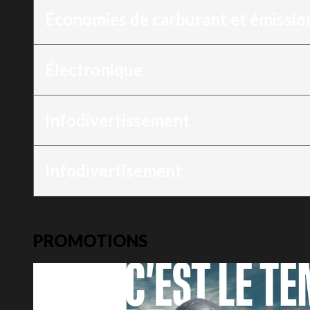
Économies de carburant et émissi
Électronique
Infodivertissement
Infodivertisement
PROMOTIONS