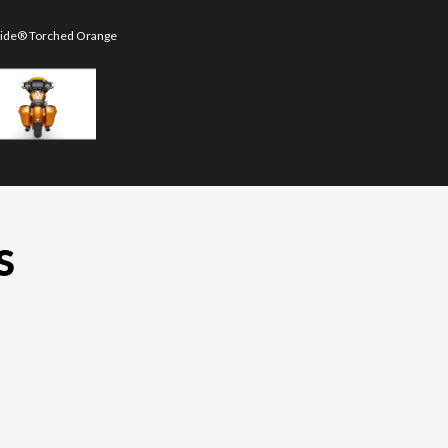
Glide® Torched Orange
La version du modèle
S