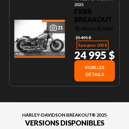
2025
FXBR
BREAKOUT
21
7081 km
23885
25 495 $
Épargnez 500 $
24 995 $
VOIR LES
DÉTAILS
HARLEY-DAVIDSON BREAKOUT® 2025
VERSIONS DISPONIBLES