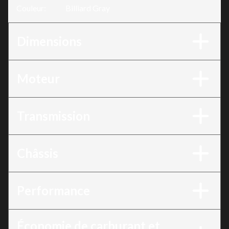
Couleur
:
Billiard Gray
Dimensions
Moteur
Transmission
Châssis
Performance
Économie de carburant et