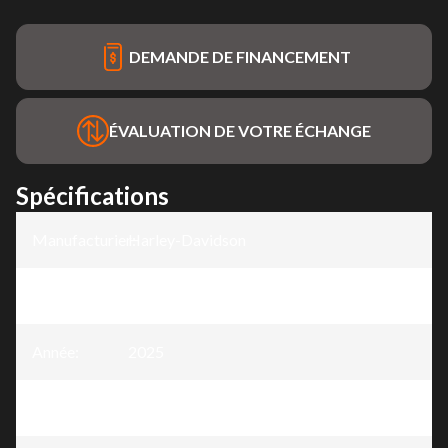
DEMANDE DE FINANCEMENT
ÉVALUATION DE VOTRE ÉCHANGE
Spécifications
Manufacturier
Harley-Davidson
:
Modèle
:
Breakout®
Année
:
2025
Version
:
Breakout® Billiard Gray