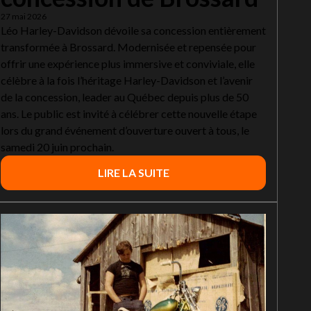
27 mai 2026
Léo Harley-Davidson dévoile sa concession entièrement
transformée à Brossard. Modernisée et repensée pour
offrir une expérience plus immersive et conviviale, elle
célèbre à la fois l’héritage Harley-Davidson et l’avenir
de la concession, leader au Québec depuis plus de 50
ans. Le public est invité à célébrer cette nouvelle étape
lors du grand événement d’ouverture ouvert à tous, le
samedi 20 juin prochain.
LIRE LA SUITE