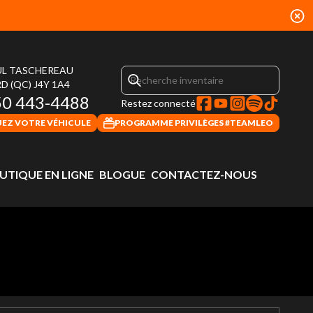
UL TASCHEREAU
RD
(QC)
J4Y 1A4
50 443-4488
Restez connecté
UEZ VOTRE VÉHICULE
PROGRAMME PRIVILÈGES #TEAMLEO
UTIQUE EN LIGNE
BLOGUE
CONTACTEZ-NOUS