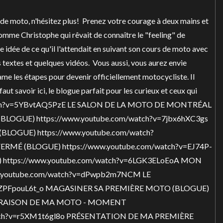
 de moto, n'hésitez plus! Prenez votre courage à deux mains et
comme Christophe qui rêvait de connaître le "feeling" de
e idée de ce qu'il l'attendait en suivant son cours de moto avec
s textes et quelques vidéos. Vous aussi, vous aurez envie
me les étapes pour devenir officiellement motocycliste. Il
ut savoir ici, le blogue parfait pour les curieux et ceux qui
atch?v=5YBvtAQ5PzE
LE SALON DE LA MOTO DE MONTRÉAL
 (BLOGUE)
https://www.youtube.com/watch?v=7jbx6hXC3gs
(BLOGUE)
https://www.youtube.com/watch?
FERMÉ (BLOGUE)
https://www.youtube.com/watch?v=EJ74P-
 https://www.youtube.com/watch?v=6LGK3ELoEoA
MON
w.youtube.com/watch?v=dPwpb2m7NCM
LE
=ZPFpouL6t_o
MAGASINER SA PREMIÈRE MOTO (BLOGUE)
VRAISON DE MA MOTO - MOMENT
tch?v=r5XM1t6gl8o
PRÉSENTATION DE MA PREMIÈRE