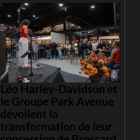
Léo Harley-Davidson et
le Groupe Park Avenue
dévoilent la
transformation de leur
concession de Brossard