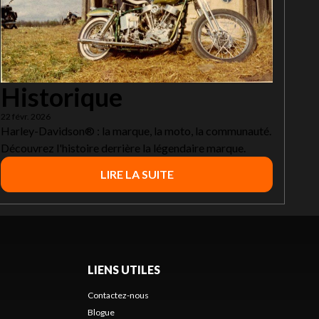
Historique
22 févr. 2026
Harley-Davidson® : la marque, la moto, la communauté.
Découvrez l'histoire derrière la légendaire marque.
LIRE LA SUITE
LIENS UTILES
Contactez-nous
Blogue