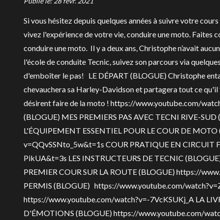
Publié le:
28 févr. 2021
Si vous hésitez depuis quelques années à suivre votre cours
vivez l'expérience de votre vie, conduire une moto. Faites 
conduire une moto. Il y a deux ans, Christophe n’avait aucun
l'école de conduite Tecnic, suivez son parcours via quelque
d'emboîter le pas!
LE DÉPART (BLOGUE)
Christophe enta
chevauchera sa Harley-Davidson et partagera tout ce qu'il fa
désirent faire de la moto ! https://www.youtube.com/w
(BLOGUE)
MES PREMIERS PAS AVEC TECNI RIVE-SUD
L'ÉQUIPEMENT ESSENTIEL POUR LE COUR DE MOTO 
v=QQvSSNto_5w&t=1s
COUR PRATIQUE EN CIRCUIT 
PikUA&t=3s
LES INSTRUCTEURS DE TECNIC
(BLOGUE)
PREMIER COUR SUR LA ROUTE (BLOGUE)
https://ww
PERMIS
(BLOGUE) https://www.youtube.com/watch?v
https://www.youtube.com/watch?v=-7VcKSUKj_A
LA LI
D'ÉMOTIONS
(BLOGUE) https://www.youtube.com/wa