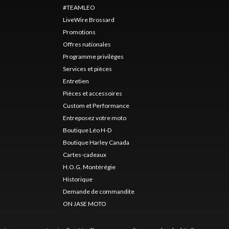
#TEAMLEO
LiveWire Brossard
Promotions
Offres nationales
Programme privilèges
Services et pièces
Entretien
Pièces et accessoires
Custom et Performance
Entreposez votre moto
Boutique Léo H-D
Boutique Harley Canada
Cartes-cadeaux
H.O.G. Montérégie
Historique
Demande de commandite
ON JASE MOTO