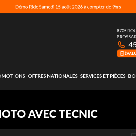
Démo Ride Samedi 15 août 2026 à compter de 9hrs
8705 BO
BROSSA
4
ÉVAL
OMOTIONS
OFFRES NATIONALES
SERVICES ET PIÈCES
BO
MOTO AVEC TECNIC